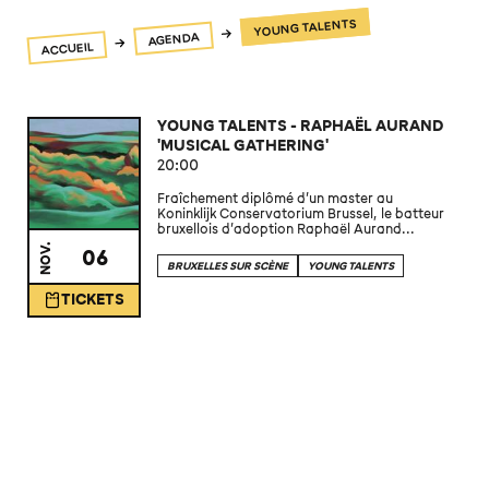
YOUNG TALENTS
AGENDA
ACCUEIL
YOUNG TALENTS - RAPHAËL AURAND
'MUSICAL GATHERING'
20:00
Fraîchement diplômé d’un master au
Koninklijk Conservatorium Brussel, le batteur
bruxellois d’adoption Raphaël Aurand...
NOV.
06
BRUXELLES SUR SCÈNE
YOUNG TALENTS
TICKETS