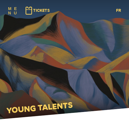
(⇠ GAUCHE)
(⇢ DROITE)
M
E
TICKETS
FR
N
U
NL
EN
YOUNG TALENTS