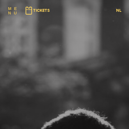
(⇠ GAUCHE)
(⇢ DROITE)
M
E
TICKETS
NL
N
U
FR
EN