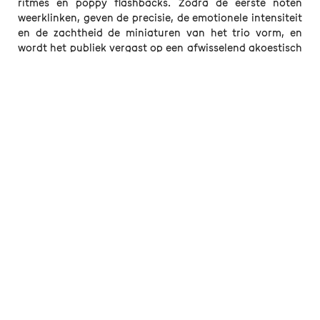
ritmes en poppy flashbacks. Zodra de eerste noten
weerklinken, geven de precisie, de emotionele intensiteit
en de zachtheid de miniaturen van het trio vorm, en
wordt het publiek vergast op een afwisselend akoestisch
palet en contrasterende sferen. Het gitaarspel van
Benjamin Sauzereau zoekt de sonore spanningen en de
lynchiaanse dissonanties op en voert het trio mee door
intense emoties, die steeds uitmonden in een duidelijke,
heldere en vredige ontknoping.