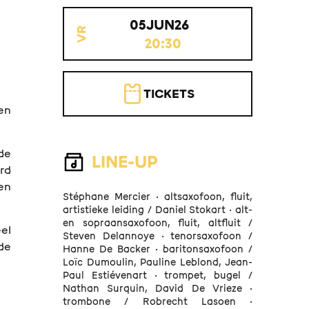
05
JUN
26
VR
20:30
TICKETS
den
de
LINE-UP
erd
en
Stéphane Mercier · altsaxofoon, fluit,
artistieke leiding / Daniel Stokart · alt-
en sopraansaxofoon, fluit, altfluit /
el
Steven Delannoye · tenorsaxofoon /
de
Hanne De Backer · baritonsaxofoon /
Loïc Dumoulin, Pauline Leblond, Jean-
Paul Estiévenart · trompet, bugel /
Nathan Surquin, David De Vrieze ·
trombone / Robrecht Lasoen ·