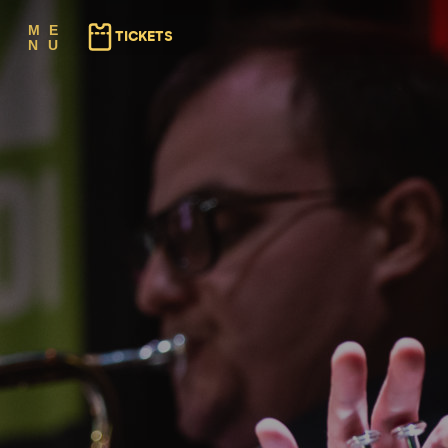
(⇠ GAUCHE)
(⇢ DROITE)
M
E
TICKETS
N
U