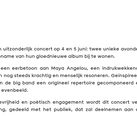
n uitzonderlijk concert op 4 en 5 juni: twee unieke avon
 opname van hun gloednieuwe album bij te wonen.
d een eerbetoon aan Maya Angelou, een indrukwekken
den nog steeds krachtig en menselijk resoneren. Geïnspire
n de big band een origineel repertoire gecomponeerd 
r evenbeeld.
ievrijheid en poëtisch engagement wordt dit concert ve
ng, gedeeld met het publiek, dat zal deelnemen aan 