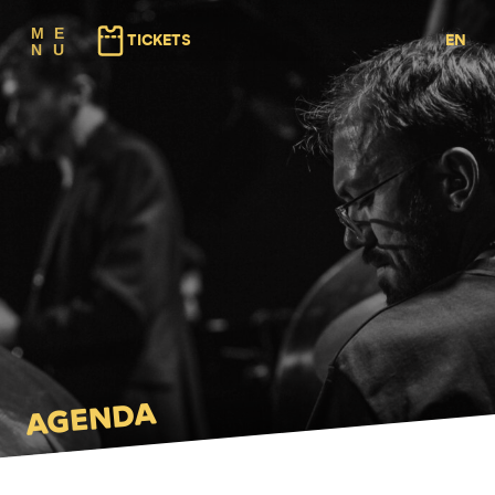
(⇠ GAUCHE)
(⇢ DROITE)
M
E
TICKETS
EN
N
U
FR
NL
AGENDA